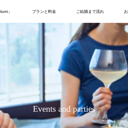
umi」
プランと料金
ご結婚まで流れ
お
E
v
e
n
t
s
a
n
d
p
a
r
t
i
e
s