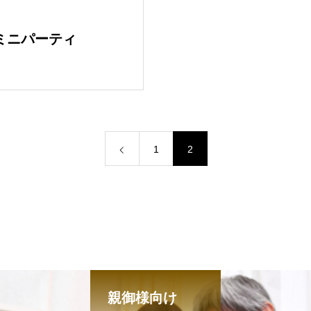
Rミニパーティ
1
2
親御様向け