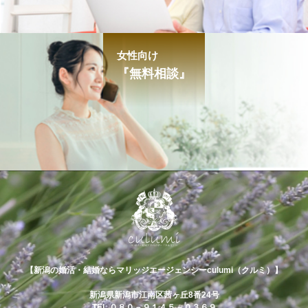
女性向け
『無料相談』
【新潟の婚活・結婚ならマリッジエージェンシーculumi（クルミ）】
新潟県新潟市江南区茜ヶ丘8番24号
TEL ０８０－９１４５－０３６９