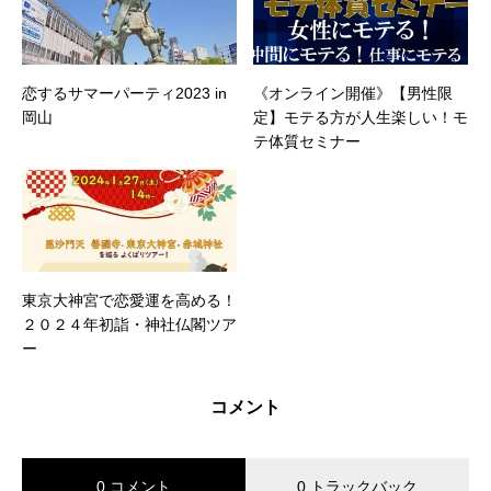
恋するサマーパーティ2023 in
《オンライン開催》【男性限
岡山
定】モテる方が人生楽しい！モ
テ体質セミナー
東京大神宮で恋愛運を高める！
２０２４年初詣・神社仏閣ツア
ー
コメント
0 コメント
0 トラックバック