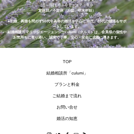
[月～日]１０：００～１７：００
定休日／不定休（お盆、年末年始）
●初婚、再婚を問わず50代中高年の婚活を中心に30代、40代の婚活もサポ
ートしています。
結婚相談所マリッジエージェンシーculumi（クルミ）は、会員様の個性や
お気持ちに寄り添い、誠実で丁寧、安心・安全に成婚に導きます。
TOP
結婚相談所「culumi」
プランと料金
ご結婚まで流れ
お問い合せ
婚活の知恵