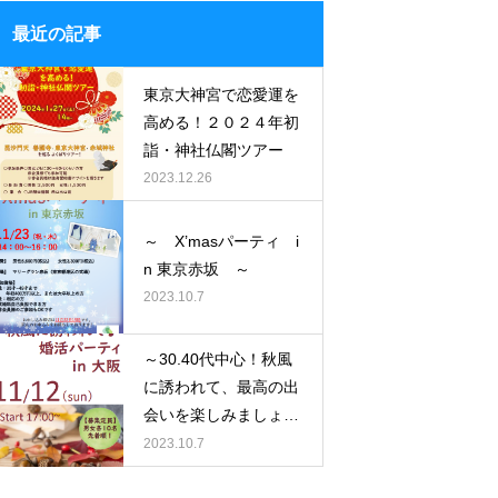
最近の記事
東京大神宮で恋愛運を
高める！２０２４年初
詣・神社仏閣ツアー
2023.12.26
～ X’masパーティ i
n 東京赤坂 ～
2023.10.7
～30.40代中心！秋風
に誘われて、最高の出
会いを楽しみましょう
♪～
2023.10.7