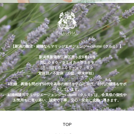
【新潟の婚活・結婚ならマリッジエージェンシーculumi（クルミ）】
新潟県新潟市江南区茜ヶ丘8番24号
TEL ０８０－９１４５－０３６９
[月～日]１０：００～１７：００
定休日／不定休（お盆、年末年始）
●初婚、再婚を問わず50代中高年の婚活を中心に30代、40代の婚活もサポ
ートしています。
結婚相談所マリッジエージェンシーculumi（クルミ）は、会員様の個性や
お気持ちに寄り添い、誠実で丁寧、安心・安全に成婚に導きます。
TOP