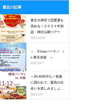
最近の記事
東京大神宮で恋愛運を
高める！２０２４年初
詣・神社仏閣ツアー
2023.12.26
～ X’masパーティ i
n 東京赤坂 ～
2023.10.7
～30.40代中心！秋風
に誘われて、最高の出
会いを楽しみましょう
♪～
2023.10.7